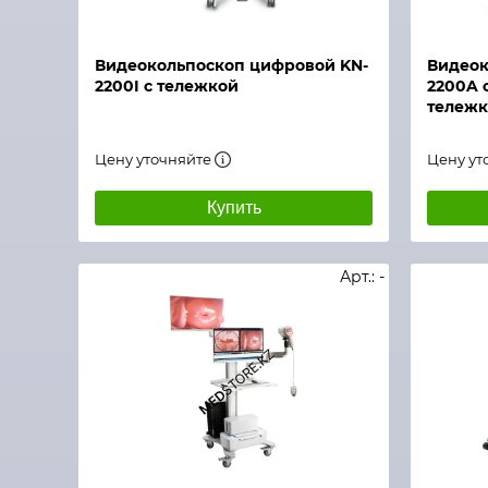
Быстрый просмотр
Быстры
Видеокольпоскоп цифровой KN-
Видеок
2200I с тележкой
2200A 
тележ
Цену уточняйте
Цену ут
Купить
Арт.: -