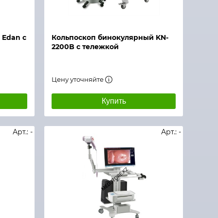
 Edan с
Кольпоскоп бинокулярный KN-
2200B с тележкой
Цену уточняйте
Купить
Арт.: -
Арт.: -