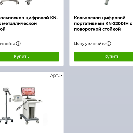
й просмотр
Быстрый просмотр
ольпоскоп цифровой KN-
Кольпоскоп цифровой
с металлической
портативный KN-2200IH с
кой
поворотной стойкой
очняйте
Цену уточняйте
Купить
Купить
Арт.: -