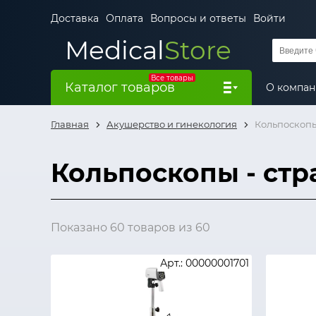
Доставка
Оплата
Вопросы и ответы
Войти
Medical
Store
Все товары
Каталог товаров
О компа
Главная
Акушерство и гинекология
Кольпоскоп
Кольпоскопы - стра
Показано 60 товаров из 60
Арт.: 00000001701