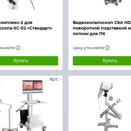
й просмотр
Быстрый просмотр
омплекс-2 для
Видеокольпоскоп С6А HD
скопа КС-02 «Стандарт»
поворотной подставкой и
лотком для ПК
очняйте
Цену уточняйте
Купить
Купить
Арт.: -