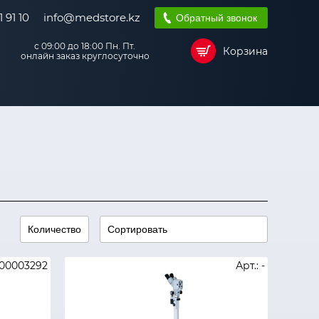
 91 10
info@medstore.kz
Обратный звонок
с 09:00 до 18:00 Пн. Пт.
Корзина
онлайн заказ круглосуточно
000003292
Арт.: -