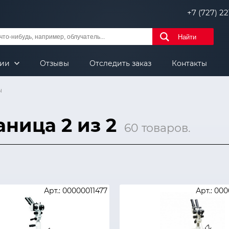
+7 (727) 221
Найти
нии
Отзывы
Отследить заказ
Контакты
ы
ница 2 из 2
60 товаров.
Арт.: 00000011477
Арт.: 00