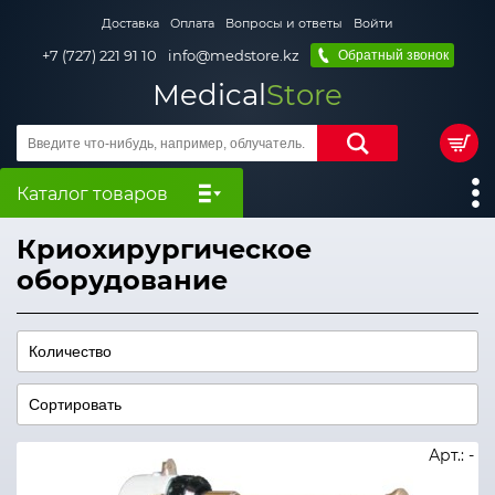
Доставка
Оплата
Вопросы и ответы
Войти
+7 (727) 221 91 10
info@medstore.kz
Обратный звонок
Medical
Store
Каталог товаров
Криохирургическое
оборудование
Арт.: -