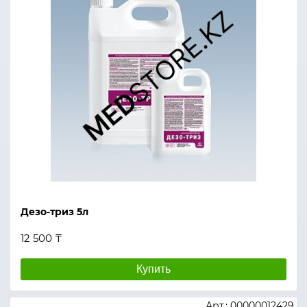
Дезо-триз 5л
12 500 ₸
Купить
Арт.: 00000012429