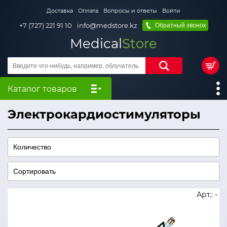
Доставка
Оплата
Вопросы и ответы
Войти
+7 (727) 221 91 10
info@medstore.kz
Обратный звонок
Medical
Store
Каталог товаров
Электрокардиостимуляторы
Арт.: -