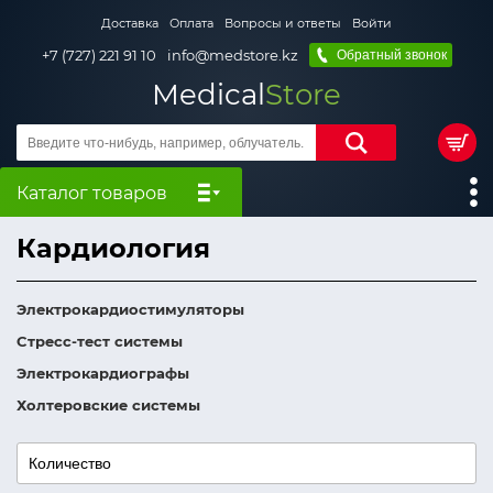
Доставка
Оплата
Вопросы и ответы
Войти
+7 (727) 221 91 10
info@medstore.kz
Обратный звонок
Medical
Store
Каталог товаров
Кардиология
Электрокардиостимуляторы
Cтресс-тест системы
Электрокардиографы
Холтеровские системы