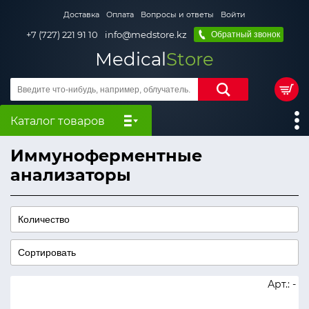
Доставка
Оплата
Вопросы и ответы
Войти
+7 (727) 221 91 10
info@medstore.kz
Обратный звонок
Medical
Store
Каталог товаров
Иммуноферментные
анализаторы
Арт.: -