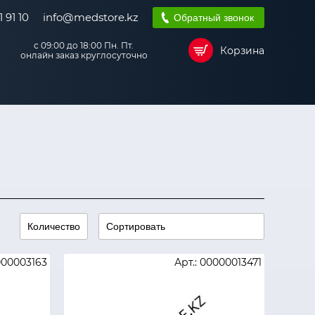
 91 10
info@medstore.kz
Обратный звонок
с 09:00 до 18:00 Пн. Пт.
Корзина
онлайн заказ круглосуточно
000003163
Арт.: 00000013471