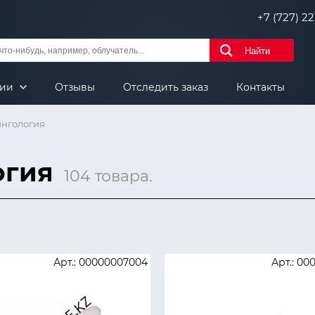
+7 (727) 221
Найти
нии
Отзывы
Отследить заказ
Контакты
нгология
огия
104 товара.
Арт.: 00000007004
Арт.: 00