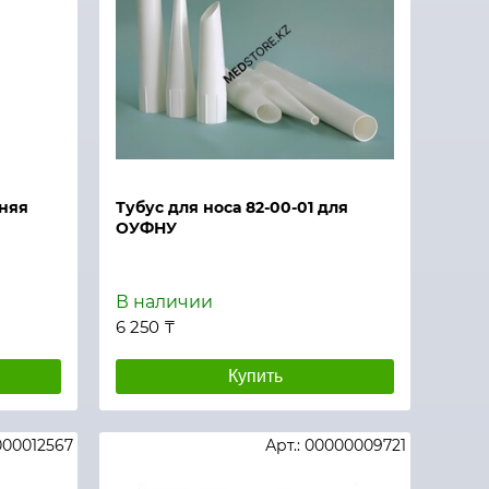
няя
Тубус для носа 82-00-01 для
ОУФНУ
В наличии
6 250 ₸
Купить
000012567
Арт.: 00000009721