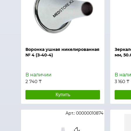
Быстрый просмотр
Быстры
Воронка ушная никелированная
Зеркал
№ 4 (З-40-4)
мм, 50.
В наличии
В нал
2 740 ₸
3 160 ₸
Купить
Арт.: 00000010874