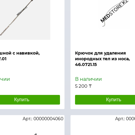
й просмотр
Быстрый просмотр
шной с навивкой,
Крючок для удаления
.01
инородных тел из носа,
46.0721.15
ичии
В наличии
5 200 ₸
Купить
Купить
Арт.: 00000004060
Арт.: 00