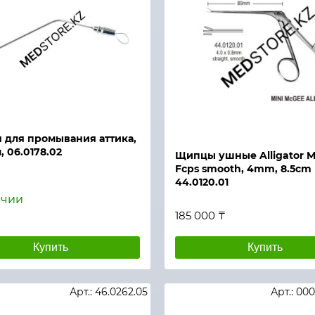
й просмотр
Быстрый просмотр
 для промывания аттика,
м, 06.0178.02
Щипцы ушные Alligator Mi
Fcps smooth, 4mm, 8.5cm
44.0120.01
ичии
₸
185 000 ₸
Купить
Купить
Арт.: 46.0262.05
Арт.: 00