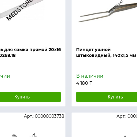
й просмотр
Быстрый просмотр
ь для языка прямой 20х16
Пинцет ушной
0268.18
штыковидный, 140х1,5 мм
ичии
В наличии
4 180 ₸
Купить
Купить
Арт.: 00000003738
Арт.: 00