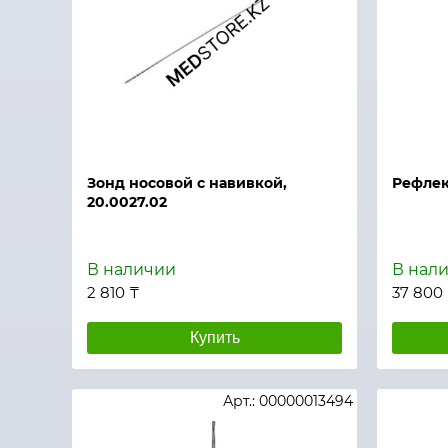
Быстрый просмотр
Быстры
Зонд носовой с навивкой,
Рефлек
20.0027.02
В наличии
В нал
2 810 ₸
37 800
Купить
Арт.: 00000013494