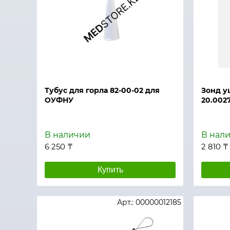
Быстрый просмотр
Быстры
Тубус для горла 82-00-02 для
Зонд у
ОУФНУ
20.0027
В наличии
В нал
6 250 ₸
2 810 ₸
Купить
Арт.: 00000012185