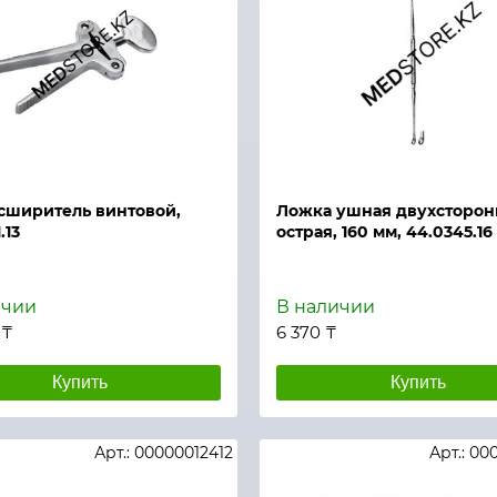
й просмотр
Быстрый просмотр
сширитель винтовой,
Ложка ушная двухсторон
.13
острая, 160 мм, 44.0345.16
ичии
В наличии
 ₸
6 370 ₸
Купить
Купить
Арт.: 00000012412
Арт.: 00