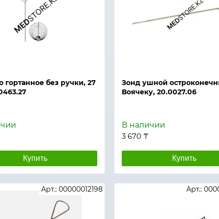
й просмотр
Быстрый просмотр
о гортанное без ручки, 27
Зонд ушной остроконечн
0463.27
Воячеку, 20.0027.06
ичии
В наличии
3 670 ₸
Купить
Купить
Арт.: 00000012198
Арт.: 00