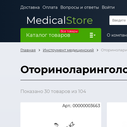
Доставка
Оплата
Вопросы и ответы
Войти
Medical
Store
Все товары
Каталог товаров
О компа
Главная
Инструмент медицинский
Оторинолари
Оториноларингол
Показано 30 товаров из 104
Арт.: 00000003663