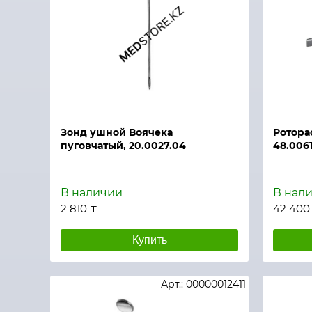
Быстрый просмотр
Быстры
Зонд ушной Воячека
Ротора
пуговчатый, 20.0027.04
48.0061
В наличии
В нал
2 810 ₸
42 400
Купить
Арт.: 00000012411