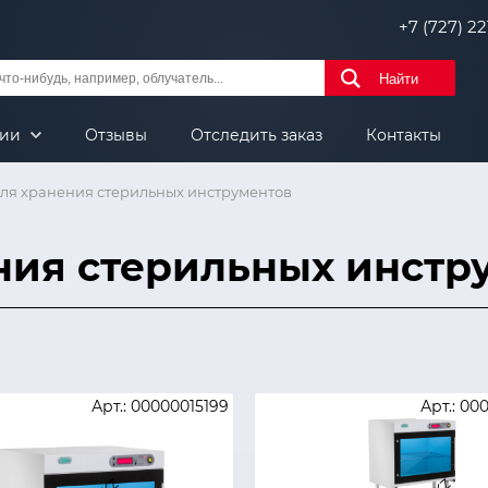
+7 (727) 221
Найти
нии
Отзывы
Отследить заказ
Контакты
ля хранения стерильных инструментов
ния стерильных инстр
Арт.: 00000015199
Арт.: 00