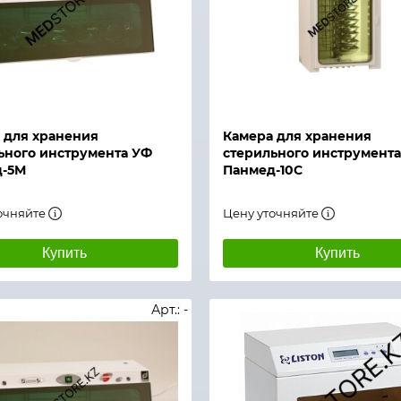
й просмотр
Быстрый просмотр
 для хранения
Камера для хранения
ьного инструмента УФ
стерильного инструмент
д-5М
Панмед-10С
очняйте
Цену уточняйте
Купить
Купить
Арт.: -