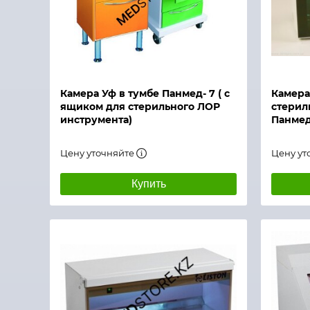
Быстрый просмотр
Быстры
Камера Уф в тумбе Панмед- 7 ( с
Камера
ящиком для стерильного ЛОР
стерил
инструмента)
Панмед
Цену уточняйте
Цену ут
Купить