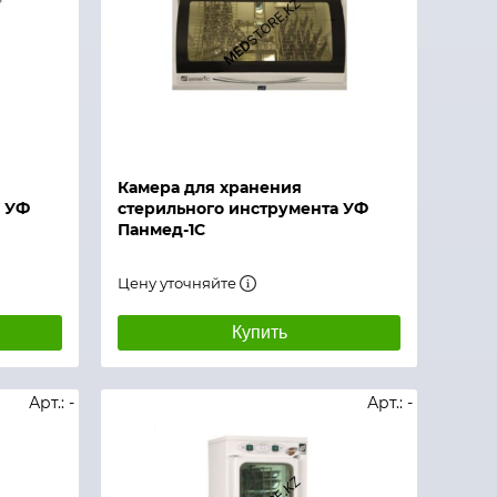
Камера для хранения
а УФ
стерильного инструмента УФ
Панмед-1С
Цену уточняйте
Купить
Арт.: -
Арт.: -