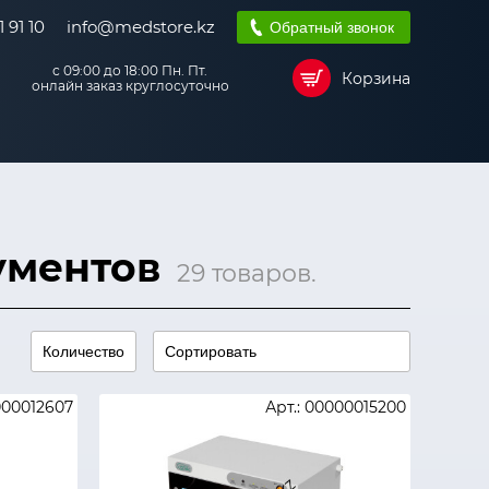
 91 10
info@medstore.kz
Обратный звонок
с 09:00 до 18:00 Пн. Пт.
Корзина
онлайн заказ круглосуточно
ументов
29 товаров.
000012607
Арт.: 00000015200