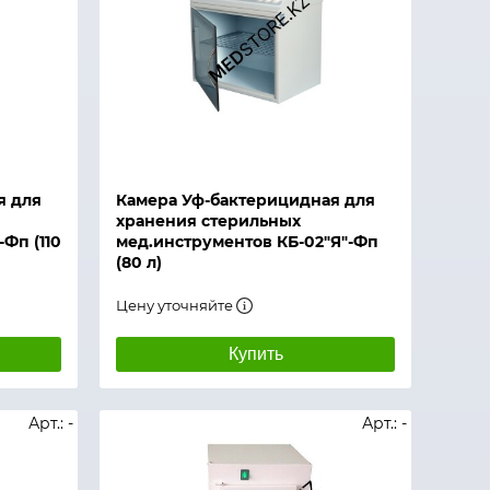
я для
Камера Уф-бактерицидная для
хранения стерильных
-Фп (110
мед.инструментов КБ-02"Я"-Фп
(80 л)
Цену уточняйте
Купить
Арт.: -
Арт.: -