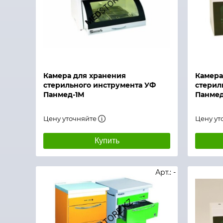
Быстрый просмотр
Быстры
Камера для хранения
Камера
стерильного инструмента УФ
стерил
Панмед-1М
Панме
Цену уточняйте
Цену ут
Купить
Арт.: -