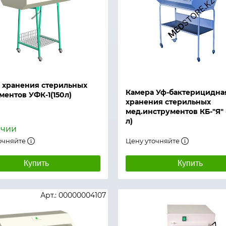
й просмотр
Быстрый просмотр
 хранения стерильных
Камера Уф-бактерицидна
ментов УФК-1(150л)
хранения стерильных
мед.инструментов КБ-"Я" 
л)
ичии
очняйте
Цену уточняйте
Купить
Купить
Арт.: 00000004107