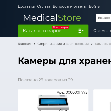
Доставка
Оплата
Вопросы и ответы
Войти
Medical
Store
Все товары
Каталог товаров
О компа
Главная
Стерилизация и дезинфекция
Камеры д
Камеры для хране
Показано 29 товаров из 29
Арт.: 00000011775