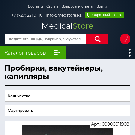
Доставка
Оплата
Вопросы и ответы
Войти
+7 (727) 221 91 10
info@medstore.kz
Обратный звонок
Medical
Store
Каталог товаров
Пробирки, вакутейнеры,
капилляры
Арт.: 00000011908