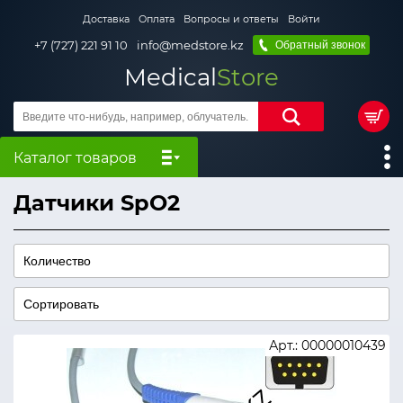
Доставка
Оплата
Вопросы и ответы
Войти
+7 (727) 221 91 10
info@medstore.kz
Обратный звонок
Medical
Store
Каталог товаров
Датчики SpO2
Арт.: 00000010439