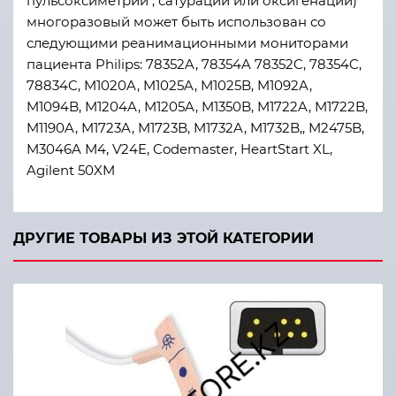
пульсоксиметрии , сатурации или оксигенации)
многоразовый может быть использован со
следующими реанимационными мониторами
пациента Philips: 78352A, 78354A 78352C, 78354C,
78834C, M1020A, M1025A, M1025B, M1092A,
M1094B, M1204A, M1205A, M1350B, M1722A, M1722B,
M1190A, M1723A, M1723B, M1732A, M1732B,, M2475B,
M3046A М4, V24E, Codemaster, HeartStart XL,
Agilent 50XM
ДРУГИЕ ТОВАРЫ ИЗ ЭТОЙ КАТЕГОРИИ