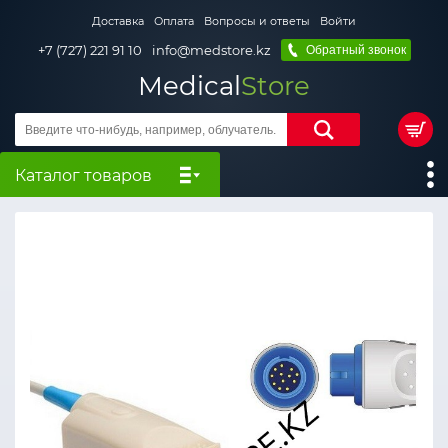
Доставка
Оплата
Вопросы и ответы
Войти
+7 (727) 221 91 10
info@medstore.kz
Обратный звонок
Medical
Store
Каталог товаров