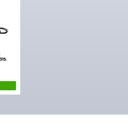
х
15.