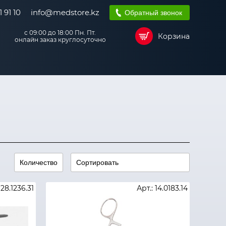
 91 10
info@medstore.kz
Обратный звонок
с 09:00 до 18:00 Пн. Пт.
Корзина
онлайн заказ круглосуточно
 28.1236.31
Арт.: 14.0183.14