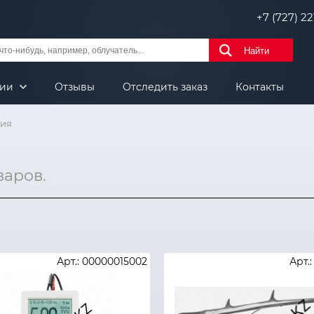
+7 (727) 221
Найти
нии
Отзывы
Отследить заказ
Контакты
гия
варов.
Арт.: 00000015002
Арт.: