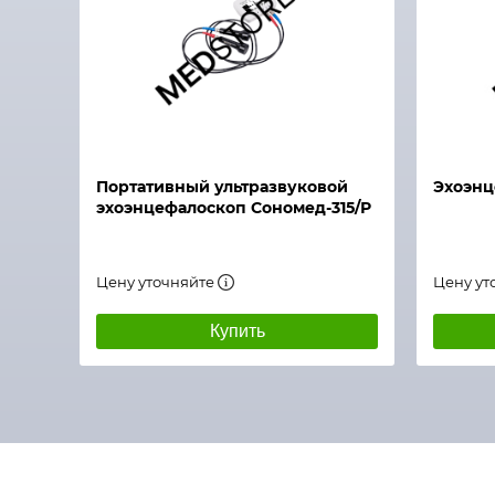
Быстрый просмотр
Быстры
Портативный ультразвуковой
Эхоэнц
эхоэнцефалоскоп Сономед-315/Р
Цену уточняйте
Цену ут
Купить