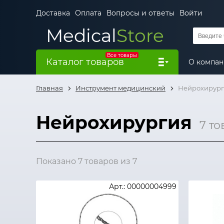
Доставка
Оплата
Вопросы и ответы
Войти
Medical
Store
Все товары
Каталог товаров
О компа
Главная
Инструмент медицинский
Нейрохирур
Нейрохирургия
7 то
Показано 7 товаров из 7
Арт.: 00000004999