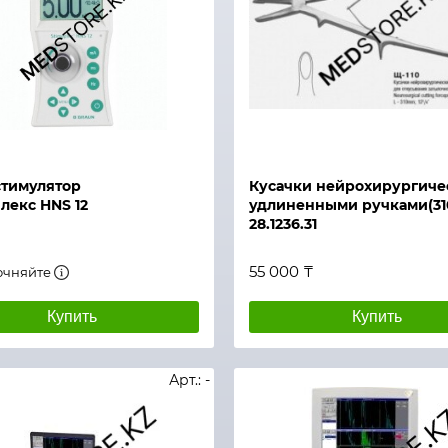
й просмотр
Быстрый просмотр
тимулятор
Кусачки нейрохирургиче
лекс HNS 12
удлиненными ручками(310
28.1236.31
55 000 ₸
очняйте
Купить
Купить
Арт.: -