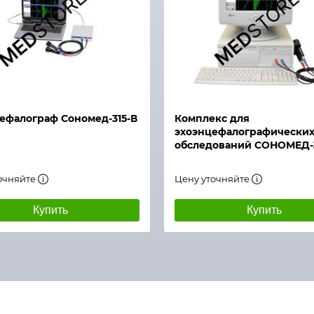
й просмотр
ефалограф Сономед-315-В
Комплекс для
эхоэнцефалографически
обследований СОНОМЕД-3
очняйте
Цену уточняйте
Купить
Купить