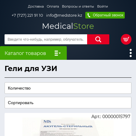
Доставка
Оплата
Вопросы и ответы
Войти
+7 (727) 221 91 10
info@medstore.kz
Обратный звонок
Medical
Store
Каталог товаров
Гели для УЗИ
Арт.: 00000015797