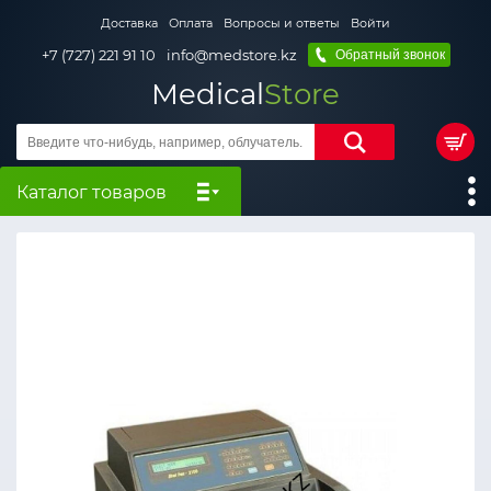
Доставка
Оплата
Вопросы и ответы
Войти
+7 (727) 221 91 10
info@medstore.kz
Обратный звонок
Medical
Store
Каталог товаров