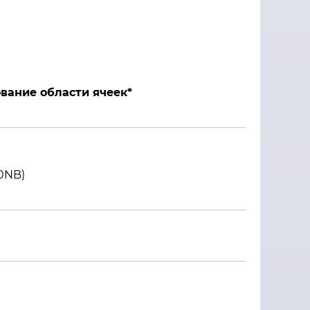
ование области ячеек
*
00NB)