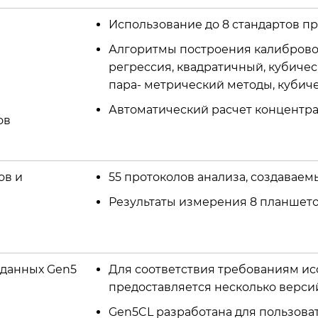
Использование до 8 стандартов п
Алгоритмы построения калибровочн
регрессия, квадратичный, кубически
пара- метрический методы, кубич
Автоматический расчет концентр
ов
ов и
55 протоколов анализа, создавае
Результаты измерения 8 планшето
 данных Gen5
Для соответствия требованиям и
предоставляется несколько верс
Gen5CL разработана для пользова