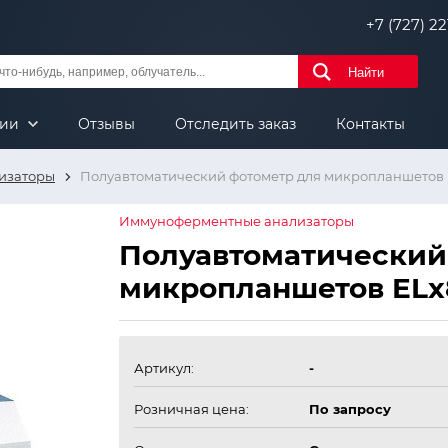
+7 (727) 221
Найти
нии
Отзывы
Отследить заказ
Контакты
изаторы
Полуавтоматический фотометр для микропланшетов
Иммуноферментные анализаторы
Полуавтоматический
микропланшетов ELx
Артикул:
-
Розничная цена:
По запросу