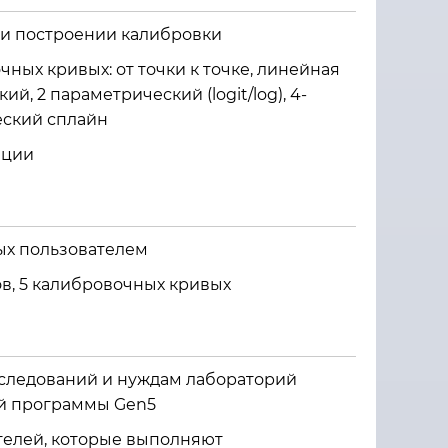
ри построении калибровки
ых кривых: от точки к точке, линейная
й, 2 параметрический (logit/log), 4-
еский сплайн
ации
мых пользователем
в, 5 калибровочных кривых
сследований и нуждам лабораторий
ий программы Gen5
телей, которые выполняют