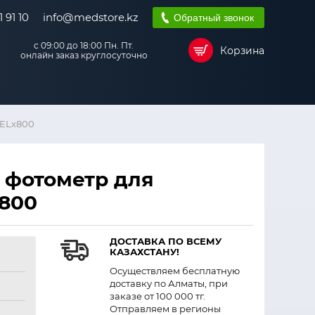
 91 10
info@medstore.kz
Обратный звонок
с 09:00 до 18:00 Пн. Пт.
Корзина
онлайн заказ круглосуточно
 ELx800
 фотометр для
800
ДОСТАВКА ПО ВСЕМУ
КАЗАХСТАНУ!
Осуществляем бесплатную
доставку по Алматы, при
заказе от 100 000 тг.
Отправляем в регионы