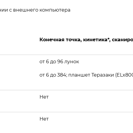
нии с внешнего компьютера
Конечная точка, кинетика
*
, сканир
от 6 до 96 лунок
от 6 до 384; планшет Теразаки (ELx8
Нет
Нет