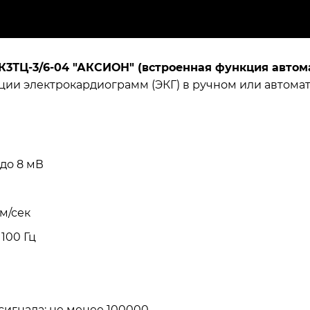
К3ТЦ-3/6-04 "АКСИОН" (встроенная функция автом
ции электрокардиограмм (ЭКГ) в ручном или автома
до 8 мВ
мм/сек
 100 Гц
игнала: не менее 100000