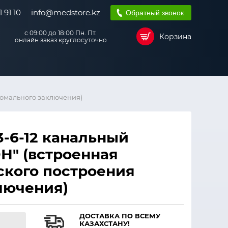
 91 10
info@medstore.kz
Обратный звонок
с 09:00 до 18:00 Пн. Пт.
Корзина
онлайн заказ круглосуточно
ромального заключения)
-6-12 канальный
Н" (встроенная
ского построения
лючения)
ДОСТАВКА ПО ВСЕМУ
КАЗАХСТАНУ!