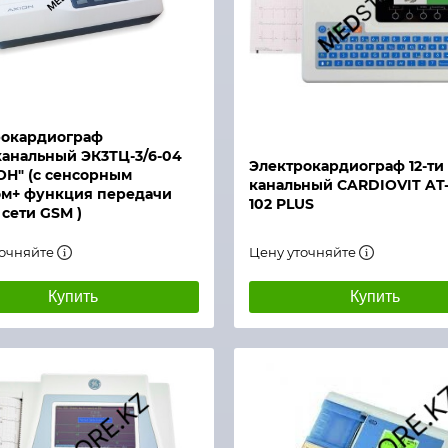
й просмотр
Быстрый просмотр
рокардиограф
анальный ЭК3ТЦ-3/6-04
Электрокардиограф 12-ти
Н" (с сенсорным
канальный CARDIOVIT AT
ом+ функция передачи
102 PLUS
 сети GSM )
точняйте
Цену уточняйте
Купить
Купить