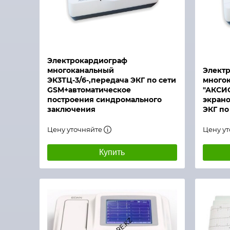
Быстрый просмотр
Быстры
Электрокардиограф
многоканальный
Элект
ЭК3ТЦ-3/6-,передача ЭКГ по сети
многок
GSM+автоматическое
"АКСИО
построения синдромального
экран
заключения
ЭКГ по
Цену уточняйте
Цену у
Купить