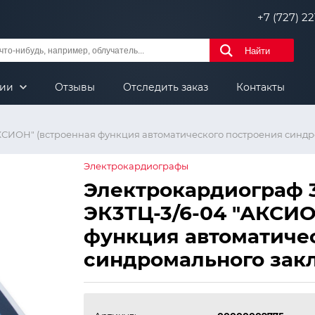
+7 (727) 221
Найти
нии
Отзывы
Отследить заказ
Контакты
АКСИОН" (встроенная функция автоматического построения синд
Электрокардиографы
Электрокардиограф 3
ЭК3ТЦ-3/6-04 "АКСИО
функция автоматиче
синдромального зак