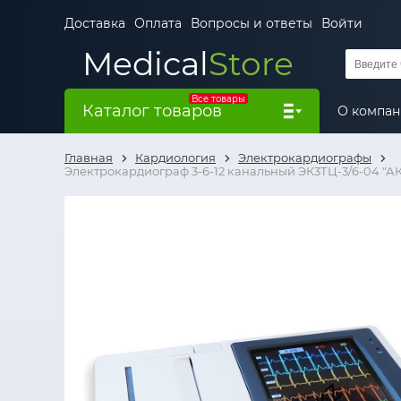
Доставка
Оплата
Вопросы и ответы
Войти
Medical
Store
Все товары
Каталог товаров
О компа
Главная
Кардиология
Электрокардиографы
Электрокардиограф 3-6-12 канальный ЭК3ТЦ-3/6-04 "