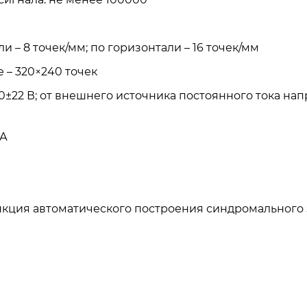
 – 8 точек/мм; по горизонтали – 16 точек/мм
е – 320×240 точек
0±22 В; от внешнего источника постоянного тока напр
ВА
нкция автоматического построения синдромального