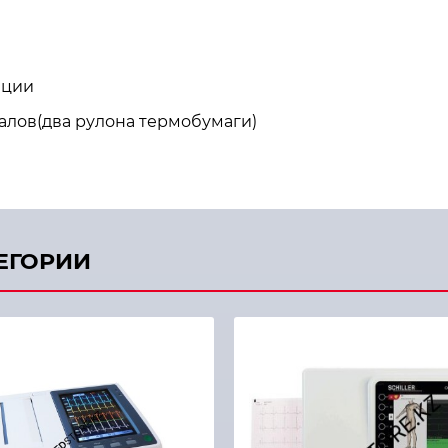
ации
алов(два рулона термобумаги)
ТЕГОРИИ