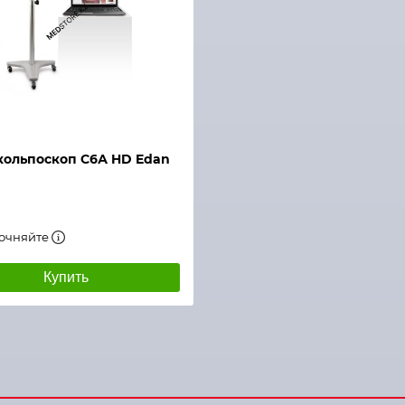
кольпоскоп С6А HD Edan
точняйте
Купить