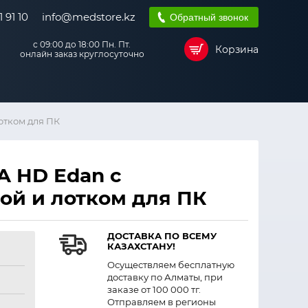
 91 10
info@medstore.kz
Обратный звонок
с 09:00 до 18:00 Пн. Пт.
Корзина
онлайн заказ круглосуточно
отком для ПК
А HD Edan с
ой и лотком для ПК
ДОСТАВКА ПО ВСЕМУ
КАЗАХСТАНУ!
Осуществляем бесплатную
доставку по Алматы, при
заказе от 100 000 тг.
Отправляем в регионы