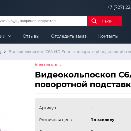
+7 (727) 221
Найти
нии
Отзывы
Отследить заказ
Контакты
ы
Видеокольпоскоп С6А HD Edan с поворотной подставкой и л
Кольпоскопы
Видеокольпоскоп С6
поворотной подставк
Артикул:
-
Розничная цена:
По запросу