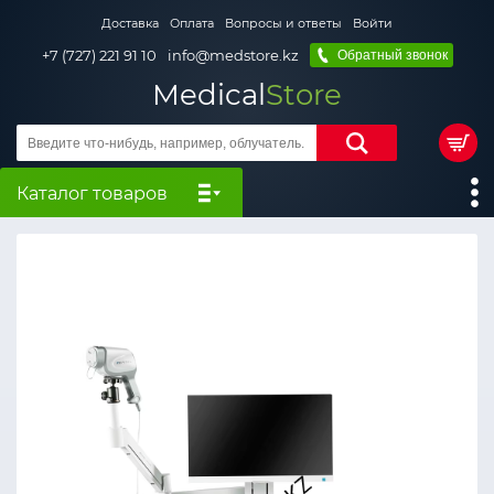
Доставка
Оплата
Вопросы и ответы
Войти
+7 (727) 221 91 10
info@medstore.kz
Обратный звонок
Medical
Store
Каталог товаров