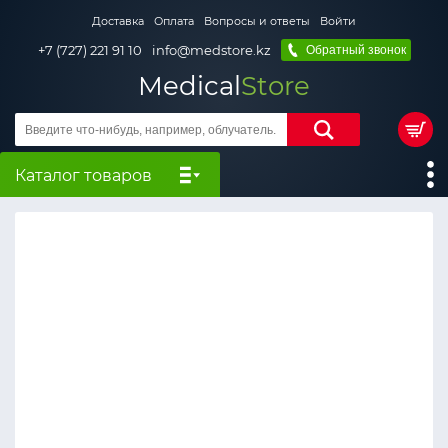
Доставка
Оплата
Вопросы и ответы
Войти
+7 (727) 221 91 10
info@medstore.kz
Обратный звонок
Medical
Store
Каталог товаров