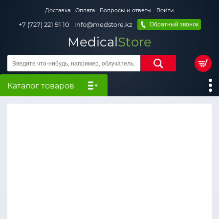
Доставка
Оплата
Вопросы и ответы
Войти
+7 (727) 221 91 10
info@medstore.kz
Обратный звонок
Medical
Store
Каталог товаров