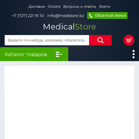
Доставка
Оплата
Вопросы и ответы
Войти
+7 (727) 221 91 10
info@medstore.kz
Обратный звонок
Medical
Store
Каталог товаров