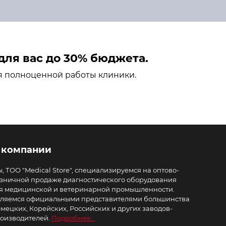
ля вас до 30% бюджета.
я полноценной работы клиники.
 компании
, ТОО "Medical Store", специализируемся на оптово-
зничной продаже диагностического оборудования
я медицинской и ветеринарной промышленности.
ляемся официальными представителями большинства
мецких, Корейских, Российских и других заводов-
оизводителей.
Подробнее...