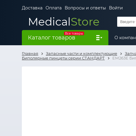
Доставка
Оплата
Вопросы и ответы
Войти
Medical
Store
Все товары
Каталог товаров
О компа
Главная
Запасные части и комплектующие
Запч
Биполярные пинцеты серии СТАНДАРТ
ЕМ263Е Бип