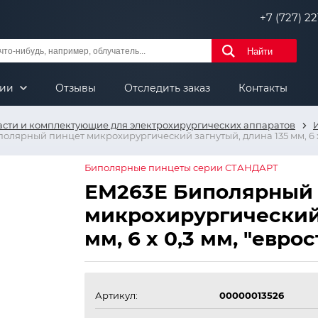
+7 (727) 221
Найти
нии
Отзывы
Отследить заказ
Контакты
асти и комплектующие для электрохирургических аппаратов
олярный пинцет микрохирургический загнутый, длина 135 мм, 6 х 
Биполярные пинцеты серии СТАНДАРТ
ЕМ263Е Биполярный
микрохирургический 
мм, 6 х 0,3 мм, "евро
Артикул:
00000013526