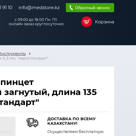
 91 10
info@medstore.kz
Обратный звонок
с 09:00 до 18:00 Пн. Пт.
Корзина
онлайн заказ круглосуточно
Инструменты
0,3 мм, "евростандарт"
 пинцет
загнутый, длина 135
стандарт"
ДОСТАВКА ПО ВСЕМУ
КАЗАХСТАНУ!
Осуществляем бесплатную