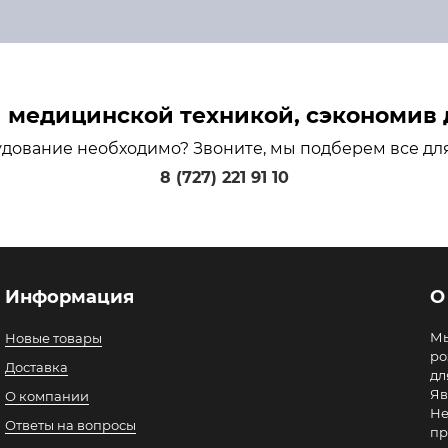
медицинской техникой, сэкономив д
удование необходимо? Звоните, мы подберем все дл
8 (727) 221 91 10
Информация
О
Мы
Новые товары
ро
Доставка
дл
Яв
О компании
Не
Ответы на вопросы
пр