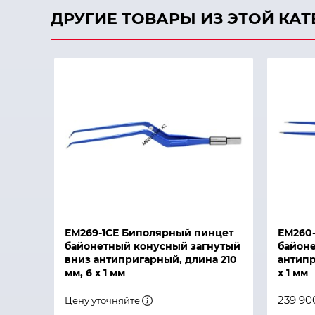
ДРУГИЕ ТОВАРЫ ИЗ ЭТОЙ КА
Быстрый просмотр
Быстры
ЕМ269-1СЕ Биполярный пинцет
ЕМ260
байонетный конусный загнутый
байон
вниз антипригарный, длина 210
антипр
мм, 6 х 1 мм
х 1 мм
239 90
Цену уточняйте