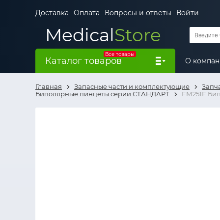
Доставка
Оплата
Вопросы и ответы
Войти
Medical
Store
Все товары
Каталог товаров
О компа
Главная
Запасные части и комплектующие
Запч
Биполярные пинцеты серии СТАНДАРТ
ЕМ251Е Бип