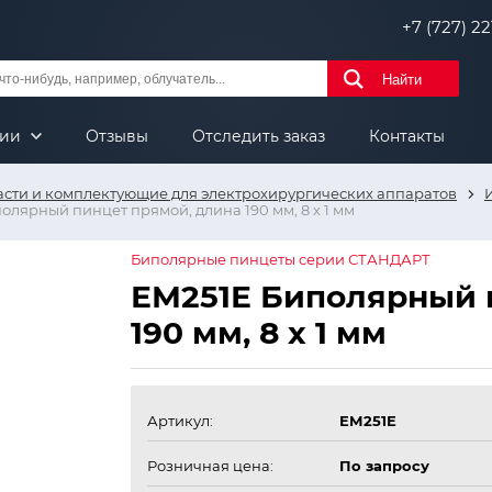
+7 (727) 221
Найти
нии
Отзывы
Отследить заказ
Контакты
асти и комплектующие для электрохирургических аппаратов
олярный пинцет прямой, длина 190 мм, 8 х 1 мм
Биполярные пинцеты серии СТАНДАРТ
ЕМ251Е Биполярный 
190 мм, 8 х 1 мм
Артикул:
ЕМ251Е
Розничная цена:
По запросу