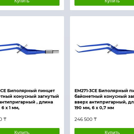
Купить
Купить
й просмотр
Быстрый просмотр
1СЕ Биполярный пинцет
ЕМ271-3СЕ Биполярный п
етный конусный загнутый
байонетный конусный за
антипригарный , длина
вверх антипригарный, д
 6 х 1 мм,
190 мм, 6 х 0,7 мм
0 ₸
246 500 ₸
Купить
Купить