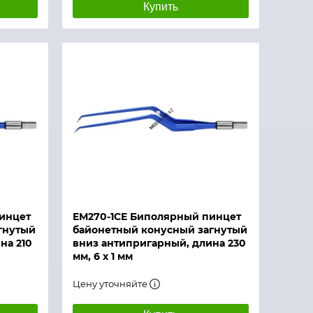
Купить
инцет
ЕМ270-1СЕ Биполярный пинцет
гнутый
байонетный конусный загнутый
на 210
вниз антипригарный, длина 230
мм, 6 х 1 мм
Цену уточняйте