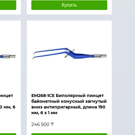
Купить
инцет
ЕМ268-1СЕ Биполярный пинцет
байонетный конусный загнутый
0 мм, 6
вниз антипригарный, длина 190
мм, 6 х 1 мм
246 500 ₸