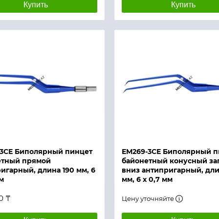
Купить
Купить
й просмотр
Быстрый просмотр
-3СЕ Биполярный пинцет
ЕМ269-3СЕ Биполярный п
етный прямой
байонетный конусный за
игарный, длина 190 мм, 6
вниз антипригарный, дли
м
мм, 6 х 0,7 мм
0 ₸
Цену уточняйте