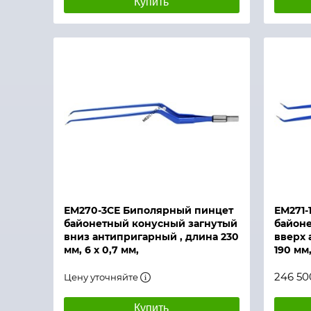
Купить
Быстрый просмотр
Быстры
ЕМ270-3СЕ Биполярный пинцет
ЕМ271-
байонетный конусный загнутый
байон
вниз антипригарный , длина 230
вверх 
мм, 6 х 0,7 мм,
190 мм,
246 50
Цену уточняйте
Купить