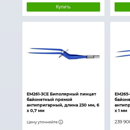
Купить
Быстрый просмотр
Быстры
ЕМ261-3СЕ Биполярный пинцет
ЕМ265-
байонетный прямой
байон
антипригарный, длина 230 мм, 6
антипр
х 0,7 мм
х 1 мм
239 90
Цену уточняйте