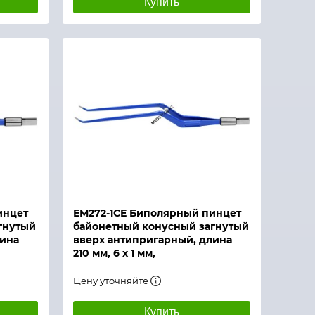
Купить
инцет
ЕМ272-1СЕ Биполярный пинцет
гнутый
байонетный конусный загнутый
лина
вверх антипригарный, длина
210 мм, 6 х 1 мм,
Цену уточняйте
Купить