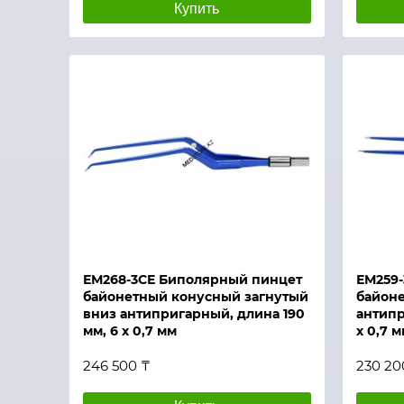
Купить
Быстрый просмотр
Быстры
ЕМ268-3СЕ Биполярный пинцет
ЕМ259
байонетный конусный загнутый
байон
вниз антипригарный, длина 190
антипр
мм, 6 х 0,7 мм
х 0,7 м
246 500 ₸
230 20