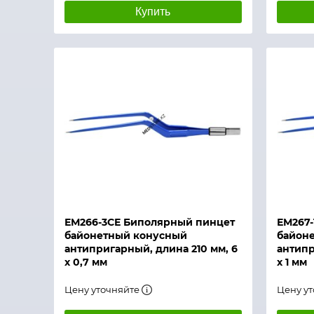
Купить
Быстрый просмотр
Быстры
ЕМ266-3СЕ Биполярный пинцет
ЕМ267-
байонетный конусный
байон
антипригарный, длина 210 мм, 6
антипр
х 0,7 мм
х 1 мм
Цену уточняйте
Цену у