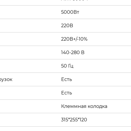
5000Вт
220В
220В+/-10%
140-280 В
50 Гц
рузок
Есть
Есть
Клеммная колодка
315*255*120