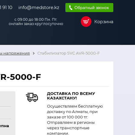
 91 10
info@medstore.kz
Обратный звонок
с 09:00 до 18:00 Пн. Пт.
Корзина
онлайн заказ круглосуточно
ры напряжения
Стабилизатор SVC AVR-5000-F
R-5000-F
ДОСТАВКА ПО ВСЕМУ
КАЗАХСТАНУ!
Осуществляем бесплатную
доставку по Алматы, при
заказе от 100 000 тг.
Отправляем в регионы
упна
через транспортные
компании.