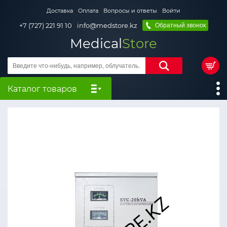
Доставка
Оплата
Вопросы и ответы
Войти
+7 (727) 221 91 10
info@medstore.kz
Обратный звонок
Medical
Store
Каталог товаров