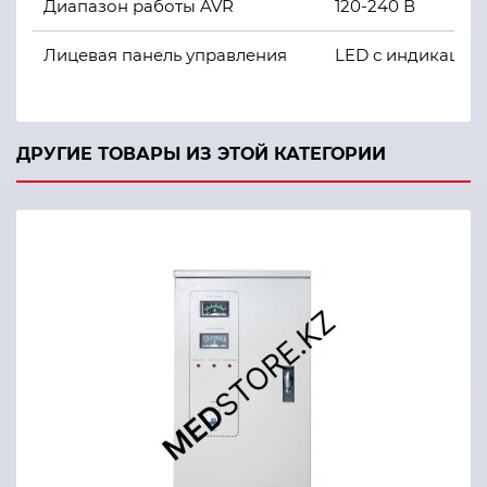
Диапазон работы AVR
120-240 В
Лицевая панель управления
LED с индикацие
Частота
45-60 Гц
Рабочая температура
0 до +40
ДРУГИЕ ТОВАРЫ ИЗ ЭТОЙ КАТЕГОРИИ
Рабочая влажность
от 20% до 95%
Вес
138 кг
Цвет
Бежевый
Тип упаковки
Деревянная коро
Гарантия
12 мес.