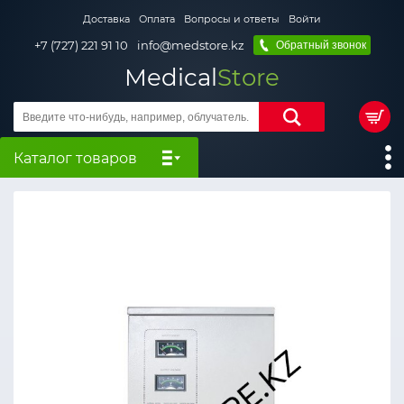
Доставка
Оплата
Вопросы и ответы
Войти
+7 (727) 221 91 10
info@medstore.kz
Обратный звонок
Medical
Store
Каталог товаров