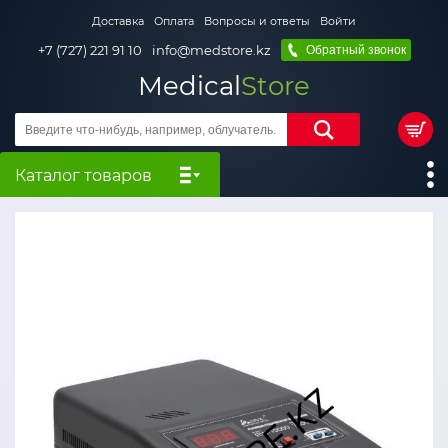
Доставка
Оплата
Вопросы и ответы
Войти
+7 (727) 221 91 10
info@medstore.kz
Обратный звонок
Medical
Store
Каталог товаров