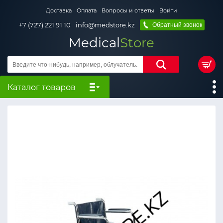
Доставка
Оплата
Вопросы и ответы
Войти
+7 (727) 221 91 10
info@medstore.kz
Обратный звонок
Medical
Store
Каталог товаров