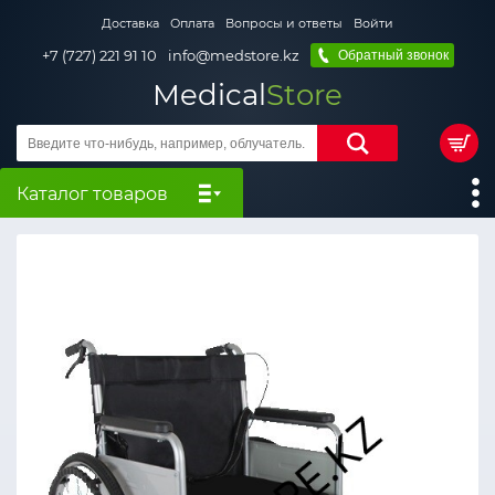
Доставка
Оплата
Вопросы и ответы
Войти
+7 (727) 221 91 10
info@medstore.kz
Обратный звонок
Medical
Store
Каталог товаров