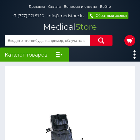
Доставка
Оплата
Вопросы и ответы
Войти
+7 (727) 221 91 10
info@medstore.kz
Обратный звонок
Medical
Store
Каталог товаров