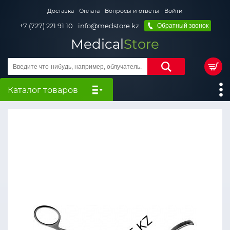
Доставка
Оплата
Вопросы и ответы
Войти
+7 (727) 221 91 10
info@medstore.kz
Обратный звонок
Medical
Store
Каталог товаров