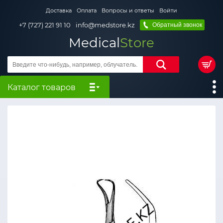
Доставка
Оплата
Вопросы и ответы
Войти
+7 (727) 221 91 10
info@medstore.kz
Обратный звонок
Medical
Store
Каталог товаров