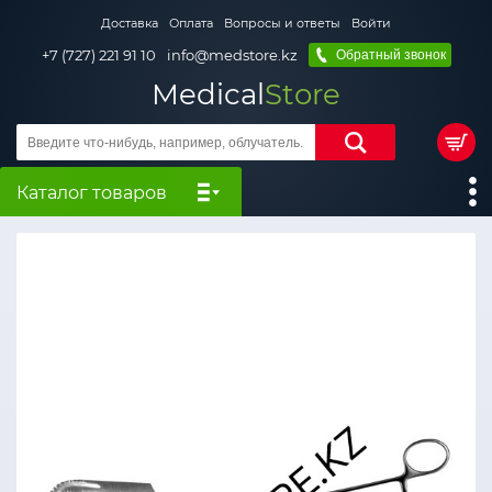
Доставка
Оплата
Вопросы и ответы
Войти
+7 (727) 221 91 10
info@medstore.kz
Обратный звонок
Medical
Store
Каталог товаров