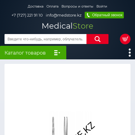
Доставка
Оплата
Вопросы и ответы
Войти
+7 (727) 221 91 10
info@medstore.kz
Обратный звонок
Medical
Store
Каталог товаров