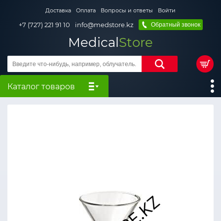
Доставка
Оплата
Вопросы и ответы
Войти
+7 (727) 221 91 10
info@medstore.kz
Обратный звонок
Medical
Store
Каталог товаров