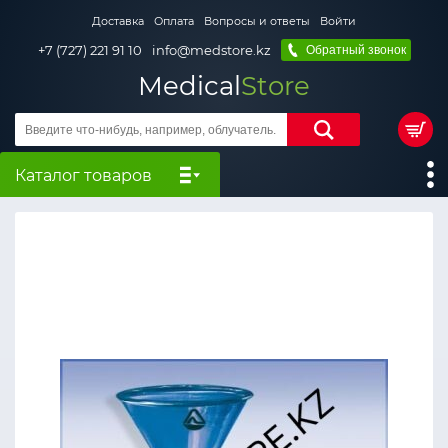
Доставка
Оплата
Вопросы и ответы
Войти
+7 (727) 221 91 10
info@medstore.kz
Обратный звонок
Medical
Store
Каталог товаров