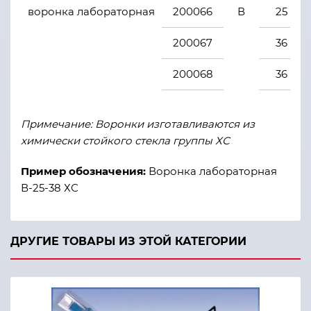
воронка лабораторная
200066
В
25
200067
36
200068
36
200069
56
Примечание: Воронки изготавливаются из
200070
75
химически стойкого стекла группы ХС
200071
75
Пример обозначения:
Воронка лабораторная
В-25-38 ХС
200072
75
200073
100
ДРУГИЕ ТОВАРЫ ИЗ ЭТОЙ КАТЕГОРИИ
200074
100
200075
150