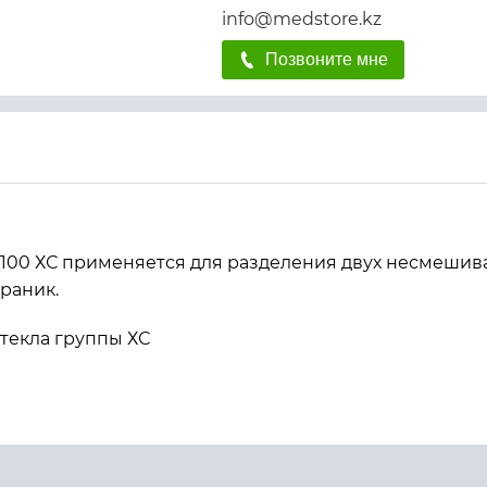
info@medstore.kz
Позвоните мне
100 ХС применяется для разделения двух несмеши
раник.
стекла группы ХС