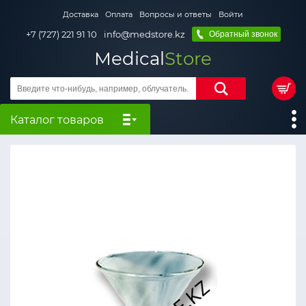
Доставка
Оплата
Вопросы и ответы
Войти
+7 (727) 221 91 10
info@medstore.kz
Обратный звонок
Medical
Store
Каталог товаров