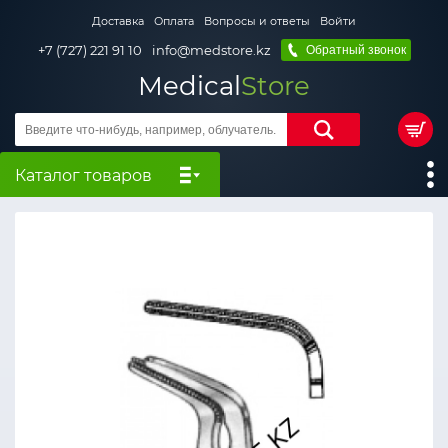
Доставка
Оплата
Вопросы и ответы
Войти
+7 (727) 221 91 10
info@medstore.kz
Обратный звонок
Medical
Store
Каталог товаров