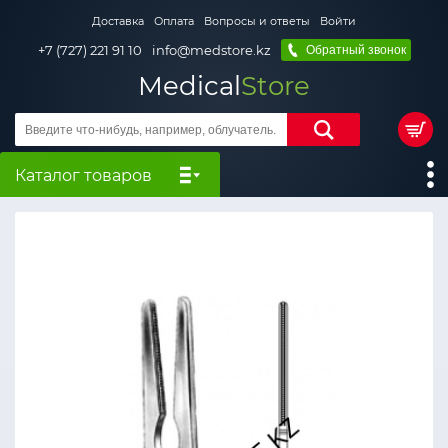
Доставка
Оплата
Вопросы и ответы
Войти
+7 (727) 221 91 10
info@medstore.kz
Обратный звонок
Medical
Store
Каталог товаров