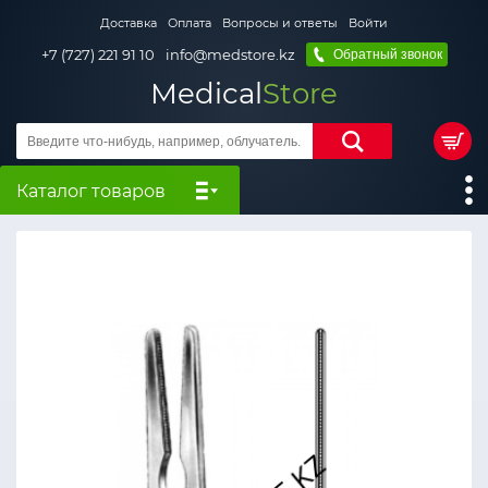
Доставка
Оплата
Вопросы и ответы
Войти
+7 (727) 221 91 10
info@medstore.kz
Обратный звонок
Medical
Store
Каталог товаров