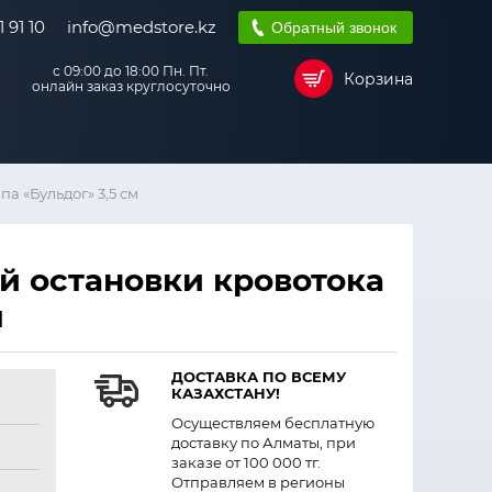
 91 10
info@medstore.kz
Обратный звонок
с 09:00 до 18:00 Пн. Пт.
Корзина
онлайн заказ круглосуточно
а «Бульдог» 3,5 см
й остановки кровотока
м
ДОСТАВКА ПО ВСЕМУ
КАЗАХСТАНУ!
Осуществляем бесплатную
доставку по Алматы, при
заказе от 100 000 тг.
Отправляем в регионы