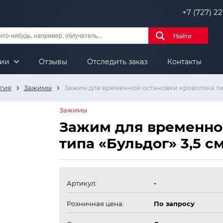
+7 (727) 221
Найти
нии
Отзывы
Отследить заказ
Контакты
гия
Зажимы
Зажим для временной остановки кровотока тип
Зажимы
Зажим для временно
типа «Бульдог» 3,5 с
Артикул:
-
Розничная цена:
По запросу