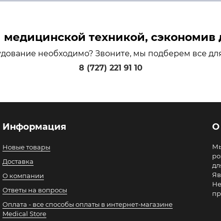
медицинской техникой, сэкономив д
удование необходимо? Звоните, мы подберем все дл
8 (727) 221 91 10
Информация
О
Мы
Новые товары
ро
Доставка
дл
Яв
О компании
Не
Ответы на вопросы
пр
Оплата - все способы оплаты в интернет-магазине
Medical Store