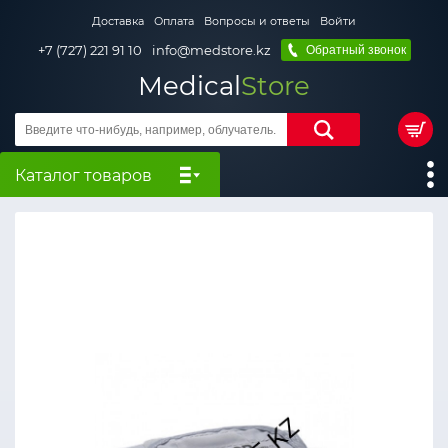
Доставка
Оплата
Вопросы и ответы
Войти
+7 (727) 221 91 10
info@medstore.kz
Обратный звонок
Medical
Store
Каталог товаров