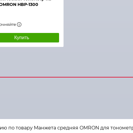
 OMRON HBP-1300
точняйте
Купить
ию по товару Манжета средняя OMRON для тонометр