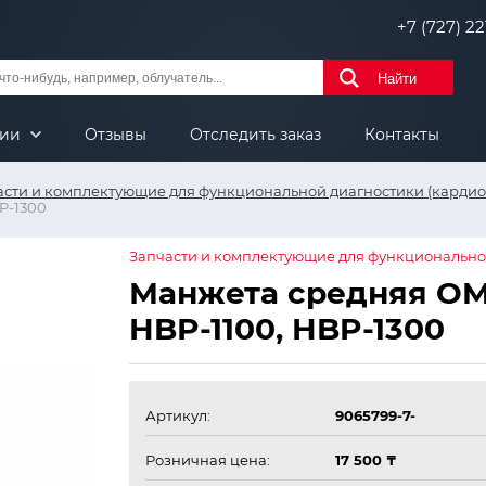
+7 (727) 221
Найти
нии
Отзывы
Отследить заказ
Контакты
асти и комплектующие для функциональной диагностики (кардиол
P-1300
Запчасти и комплектующие для функциональной
Манжета средняя OM
HBP-1100, HBP-1300
Артикул:
9065799-7-
Розничная цена:
17 500 ₸