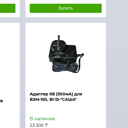
Купить
Адаптер 9В (500мА) для
ВЭМ-150, В1-15-"САША"
le
В наличии
23 500 ₸