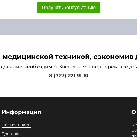
Получить консультацию
медицинской техникой, сэкономив д
удование необходимо? Звоните, мы подберем все дл
8 (727) 221 91 10
Информация
О
Мы
Новые товары
ро
Доставка
дл