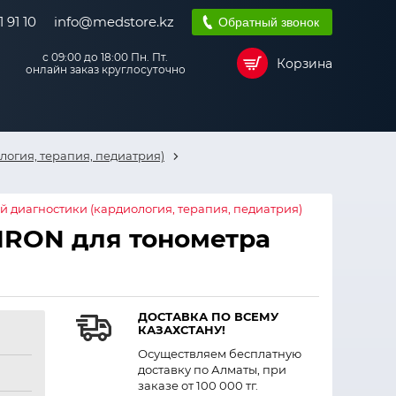
 91 10
info@medstore.kz
Обратный звонок
с 09:00 до 18:00 Пн. Пт.
Корзина
онлайн заказ круглосуточно
огия, терапия, педиатрия)
 диагностики (кардиология, терапия, педиатрия)
RON для тонометра
ДОСТАВКА ПО ВСЕМУ
КАЗАХСТАНУ!
Осуществляем бесплатную
доставку по Алматы, при
заказе от 100 000 тг.