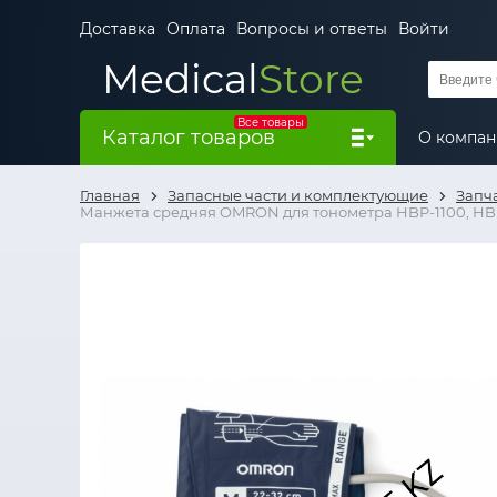
Доставка
Оплата
Вопросы и ответы
Войти
Medical
Store
Все товары
Каталог товаров
О компа
Главная
Запасные части и комплектующие
Запч
Манжета средняя OMRON для тонометра HBP-1100, HB