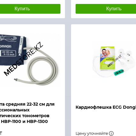
Купить
Купить
Быстрый просмотр
й просмотр
а средняя 22-32 см для
Кардиофлешка ECG Dong
ссиональных
тических тонометров
HBP-1100 и HBP-1300
₸
Цену уточняйте