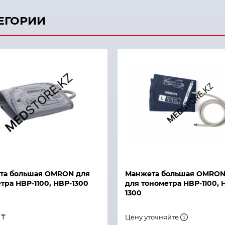
ТЕГОРИИ
й просмотр
Быстрый просмотр
та большая OMRON для
Манжета большая OMRON
тра HBP-1100, HBP-1300
для тонометра HBP-1100, 
1300
 ₸
Цену уточняйте