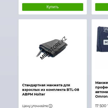
Купить
Быстрый просмотр
Быстры
Манжет
Стандартная манжета для
профе
взрослых из комплекта BTL-08
автома
ABPM Holter
Omron 
17 500 
Цену уточняйте