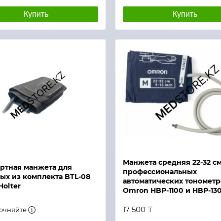
Купить
Купить
й просмотр
Быстрый просмотр
Манжета средняя 22-32 с
ртная манжета для
профессиональных
ых из комплекта BTL-08
автоматических тонометр
olter
Omron HBP-1100 и HBP-13
17 500 ₸
точняйте