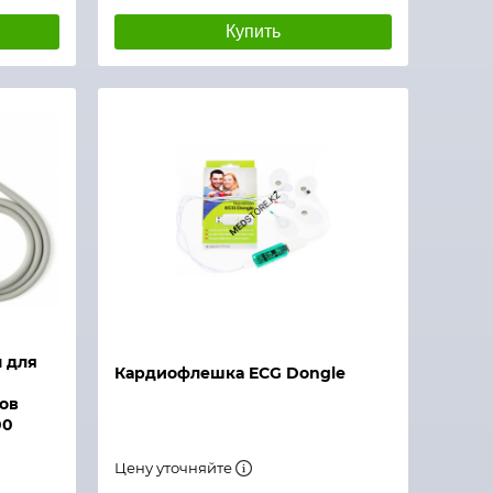
Купить
м для
Кардиофлешка ECG Dongle
ов
00
Цену уточняйте