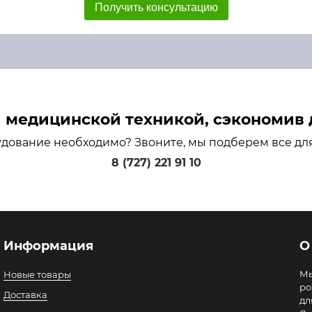
Получить консультацию
медицинской техникой, сэкономив д
удование необходимо? Звоните, мы подберем все дл
8 (727) 221 91 10
Информация
О
Мы
Новые товары
ро
Доставка
дл