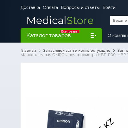
Доставка
Оплата
Вопросы и ответы
Войти
Medical
Store
Все товары
Каталог товаров
О компа
Главная
Запасные части и комплектующие
Запч
Манжета малая OMRON для тонометра HBP-1100, HBP-