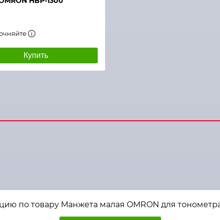
 OMRON HBP-1300
точняйте
Купить
цию по товару Манжета малая OMRON для тонометра