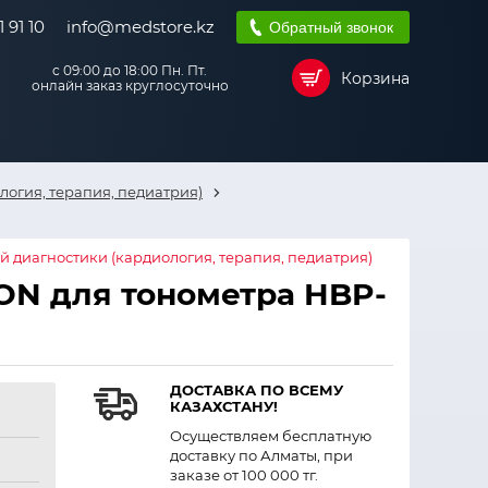
 91 10
info@medstore.kz
Обратный звонок
с 09:00 до 18:00 Пн. Пт.
Корзина
онлайн заказ круглосуточно
огия, терапия, педиатрия)
 диагностики (кардиология, терапия, педиатрия)
N для тонометра HBP-
ДОСТАВКА ПО ВСЕМУ
КАЗАХСТАНУ!
Осуществляем бесплатную
доставку по Алматы, при
заказе от 100 000 тг.