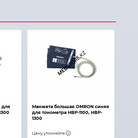
 для
Манжета большая OMRON синяя
1300
для тонометра HBP-1100, HBP-
1300
Цену уточняйте