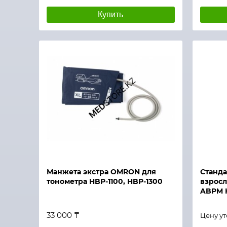
Купить
Быстры
Быстрый просмотр
Манжета экстра OMRON для
Станда
тонометра HBP-1100, HBP-1300
взросл
ABPM H
33 000 ₸
Цену у