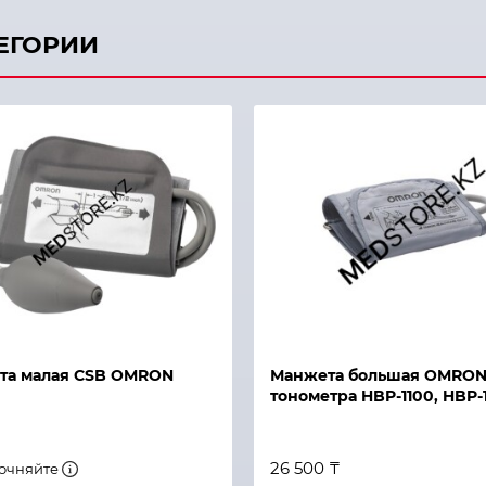
ТЕГОРИИ
й просмотр
Быстрый просмотр
та малая CSB OMRON
Манжета большая OMRON
тонометра HBP-1100, HBP-
26 500 ₸
точняйте