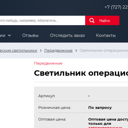
+7 (727) 221
Найти
нии
Отзывы
Отследить заказ
Контакты
еские светильники
Передвижные
Светильник операцион
Передвижные
Светильник операци
Артикул:
-
Розничная цена:
По запросу
Оптовая цена:
Оптовая цена дост
только для
авторизованных