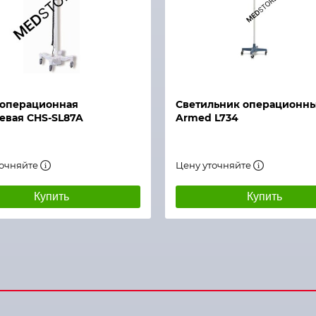
й просмотр
Быстрый просмотр
 операционная
Светильник операционн
евая CHS-SL87A
Armed L734
точняйте
Цену уточняйте
Купить
Купить