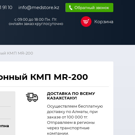
 91 10
info@medstore.kz
Обратный звонок
с 09:00 до 18:00 Пн. Пт.
Корзина
онлайн заказ круглосуточно
ный КМП MR-200
онный КМП MR-200
ДОСТАВКА ПО ВСЕМУ
КАЗАХСТАНУ!
Осуществляем бесплатную
доставку по Алматы, при
заказе от 100 000 тг.
Отправляем в регионы
упна
через транспортные
компании.