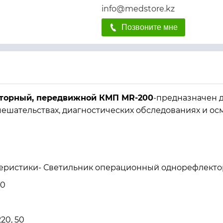
info@medstore.kz
Позвоните мне
торный, передвижной КМП MR-200
-предназначен 
ешательствах, диагностических обследованиях и осм
теристики- Светильник операционный однорефлект
00
20, 50