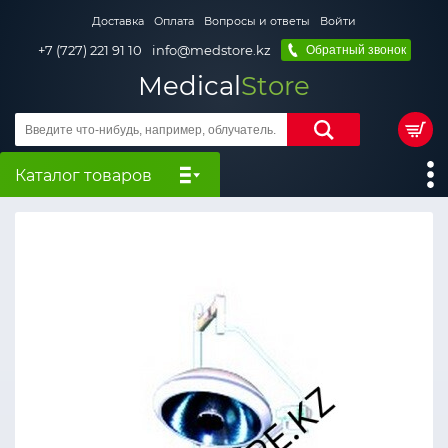
Доставка
Оплата
Вопросы и ответы
Войти
+7 (727) 221 91 10
info@medstore.kz
Обратный звонок
Medical
Store
Каталог товаров