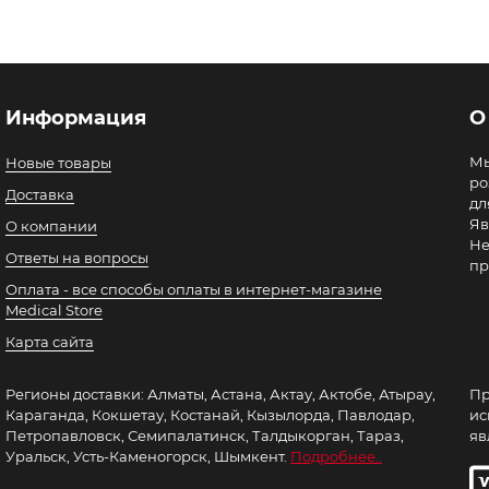
Информация
О
Мы
Новые товары
ро
Доставка
дл
Яв
О компании
Не
Ответы на вопросы
пр
Оплата - все способы оплаты в интернет-магазине
Medical Store
Карта сайта
Регионы доставки: Алматы, Астана, Актау, Актобе, Атырау,
Пр
Караганда, Кокшетау, Костанай, Кызылорда, Павлодар,
ис
Петропавловск, Семипалатинск, Талдыкорган, Тараз,
яв
Уральск, Усть-Каменогорск, Шымкент.
Подробнее..