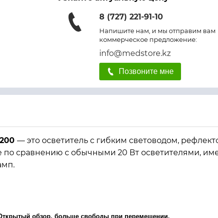
8 (727) 221-91-10
Напишите нам, и мы отправим вам
коммерческое предложение:
info@medstore.kz
Позвоните мне
1200
— это осветитель с гибким световодом, рефлек
че по сравнению с обычными 20 Вт осветителями, им
амп.
 Открытый обзор, больше свободы при перемещении.