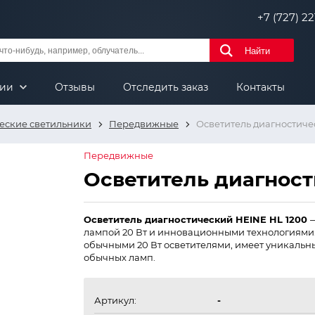
+7 (727) 221
Найти
нии
Отзывы
Отследить заказ
Контакты
еские светильники
Передвижные
Осветитель диагностиче
Передвижные
Осветитель диагност
Осветитель диагностический HEINE HL 1200
лампой 20 Вт и инновационными технологиями. 
обычными 20 Вт осветителями, имеет уникальны
обычных ламп.
Артикул:
-