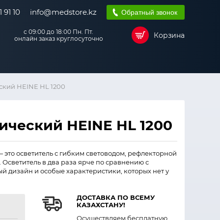
 91 10
info@medstore.kz
Обратный звонок
с 09:00 до 18:00 Пн. Пт.
Корзина
онлайн заказ круглосуточно
ский HEINE HL 1200
ический HEINE HL 1200
— это осветитель с гибким световодом, рефлекторной
Осветитель в два раза ярче по сравнению с
й дизайн и особые характеристики, которых нет у
ДОСТАВКА ПО ВСЕМУ
КАЗАХСТАНУ!
Осуществляем бесплатную