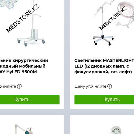
й просмотр
Быстрый просмотр
ьник хирургический
Светильник MASTERLIGHT
диодный мобильный
LED (12 диодных ламп, с
AY HyLED 9500M
фокусировкой, газ-лифт)
точняйте
Цену уточняйте
Купить
Купить