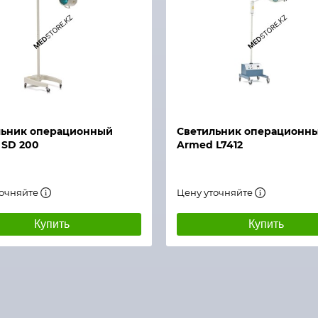
й просмотр
Быстрый просмотр
льник операционный
Светильник операционн
 SD 200
Armed L7412
точняйте
Цену уточняйте
Купить
Купить