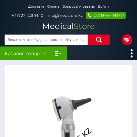
Доставка
Оплата
Вопросы и ответы
Войти
+7 (727) 221 91 10
info@medstore.kz
Обратный звонок
Medical
Store
Каталог товаров