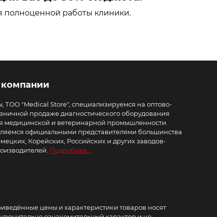
я полноценной работы клиники.
 компании
, ТОО "Medical Store", специализируемся на оптово-
зничной продаже диагностического оборудования
я медицинской и ветеринарной промышленности.
ляемся официальными представителями большинства
мецких, Корейских, Российских и других заводов-
оизводителей.
Подробнее...
иведённые цены и характеристики товаров носят
ключительно ознакомительный характер и не