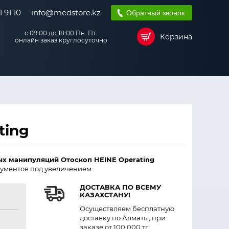
 91 10
info@medstore.kz
Обратный звонок
с 09:00 до 18:00 Пн. Пт.
Корзина
онлайн заказ круглосуточно
ting
х манипуляций Отоскоп HEINE Operating
ументов под увеличением.
ДОСТАВКА ПО ВСЕМУ
КАЗАХСТАНУ!
Осуществляем бесплатную
доставку по Алматы, при
заказе от 100 000 тг.