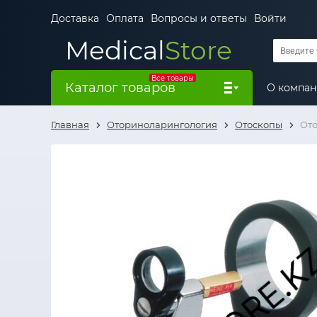
Доставка
Оплата
Вопросы и ответы
Войти
Medical
Store
Все товары
Каталог товаров
О компа
Главная
Оториноларингология
Отоскопы
Ото