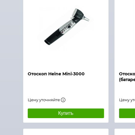
Быстры
Быстрый просмотр
Отоскоп Heine Mini-3000
Отоско
(батар
Цену уточняйте
Цену у
Купить